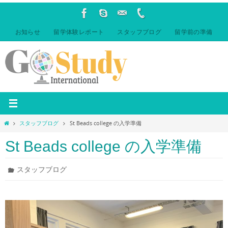
コ
ン
テ
お知らせ
留学体験レポート
スタッフブログ
留学前の準備
ン
ツ
へ
ス
キ
ッ
プ
ホ
スタッフブログ
St Beads college の入学準備
ー
ム
St Beads college の入学準備
スタッフブログ