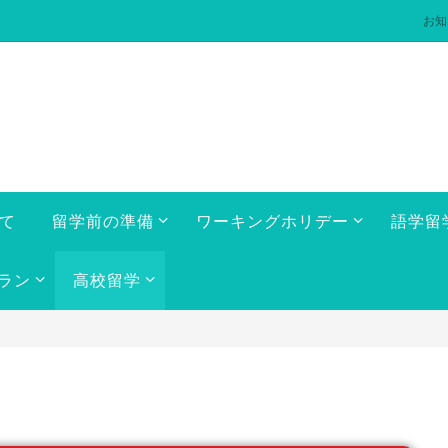
お知
いて
留学前の準備
ワーキングホリデー
語学留
ラン
高校留学