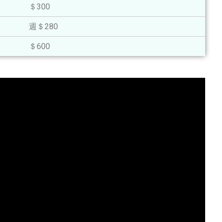
＄300
週＄280
＄600