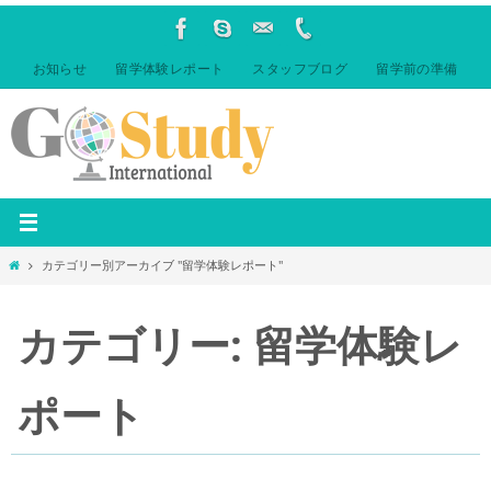
コ
ン
テ
お知らせ
留学体験レポート
スタッフブログ
留学前の準備
ン
ツ
へ
ス
キ
ッ
プ
ホ
カテゴリー別アーカイブ "留学体験レポート"
ー
ム
カテゴリー: 留学体験レ
ポート