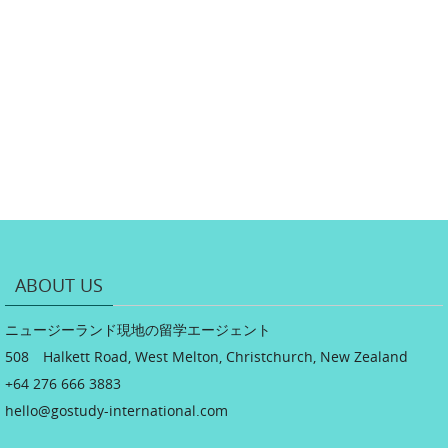
ABOUT US
ニュージーランド現地の留学エージェント
508 Halkett Road, West Melton, Christchurch, New Zealand
+64 276 666 3883
hello@gostudy-international.com