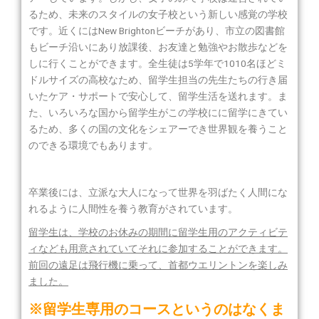
るため、未来のスタイルの女子校という新しい感覚の学校
です。近くにはNew Brightonビーチがあり、市立の図書館
もビーチ沿いにあり放課後、お友達と勉強やお散歩などを
しに行くことができます。全生徒は5学年で1010名ほどミ
ドルサイズの高校なため、留学生担当の先生たちの行き届
いたケア・サポートで安心して、留学生活を送れます。ま
た、いろいろな国から留学生がこの学校にに留学にきてい
るため、多くの国の文化をシェアーでき世界観を養うこと
のできる環境でもあります。
卒業後には、立派な大人になって世界を羽ばたく人間にな
れるように人間性を養う教育がされています。
留学生は、学校のお休みの期間に留学生用のアクティビテ
ィなども用意されていてそれに参加することができます。
前回の遠足は飛行機に乗って、首都ウエリントンを楽しみ
ました。
※留学生専用のコースというのはなくま