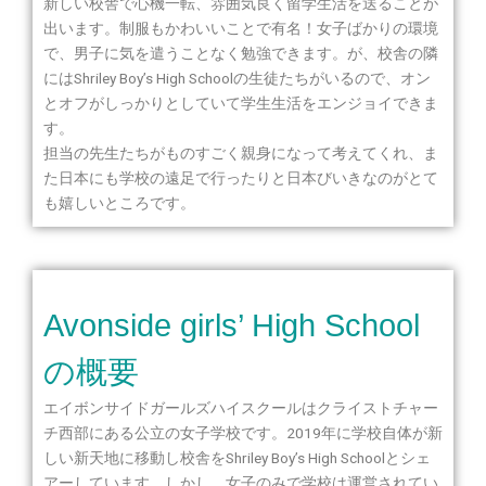
新しい校舎で心機一転、雰囲気良く留学生活を送ることが
出います。制服もかわいいことで有名！女子ばかりの環境
で、男子に気を遣うことなく勉強できます。が、校舎の隣
にはShriley Boy’s High Schoolの生徒たちがいるので、オン
とオフがしっかりとしていて学生生活をエンジョイできま
す。
担当の先生たちがものすごく親身になって考えてくれ、ま
た日本にも学校の遠足で行ったりと日本びいきなのがとて
も嬉しいところです。
Avonside girls’ High School
の概要
エイボンサイドガールズハイスクールはクライストチャー
チ西部にある公立の女子学校です。2019年に学校自体が新
しい新天地に移動し校舎をShriley Boy’s High Schoolとシェ
アーしています。しかし、女子のみで学校は運営されてい