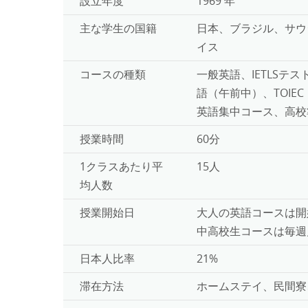
設立年度
1969 年
主な学生の国籍
日本、ブラジル、サウ
イス
コースの種類
一般英語、IETLSテス
語（午前中）、TOI
英語集中コース、高校
授業時間
60分
1クラスあたり平
15人
均人数
授業開始日
大人の英語コースは開
中高校生コースは毎週
日本人比率
21%
滞在方法
ホームステイ、民間寮