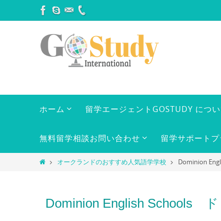
コ
ン
テ
ン
ツ
へ
ス
キ
コ
ホーム
留学エージェントGOSTUDY につ
ン
ッ
テ
プ
ン
無料留学相談お問い合わせ
留学サポートプ
ツ
へ
ホ
オークランドのおすすめ人気語学学校
Dominion E
ス
ー
キ
ム
ッ
Dominion English Scho
プ