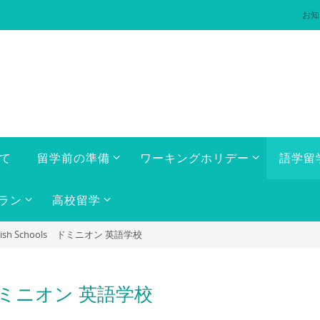
お知
いて
留学前の準備
ワーキングホリデー
語学留
ラン
高校留学
nglish Schools ドミニオン 英語学校
ols ドミニオン 英語学校