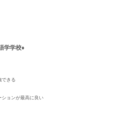
語学学校♦
強できる
ーションが最高に良い