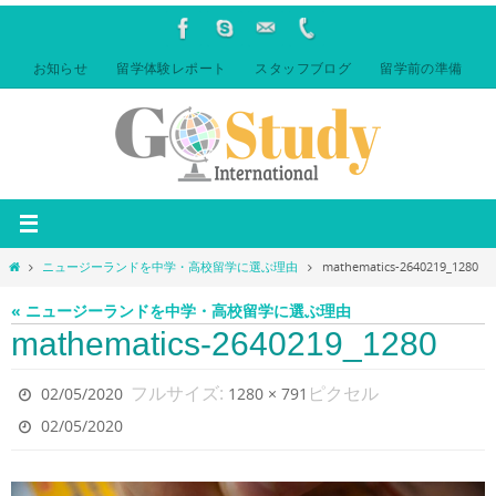
コ
ン
テ
お知らせ
留学体験レポート
スタッフブログ
留学前の準備
ン
ツ
へ
ス
キ
ッ
プ
ホ
ニュージーランドを中学・高校留学に選ぶ理由
mathematics-2640219_1280
ー
ム
« ニュージーランドを中学・高校留学に選ぶ理由
mathematics-2640219_1280
フルサイズ:
ピクセル
02/05/2020
1280 × 791
02/05/2020