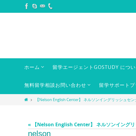
コ
ン
テ
ン
ツ
へ
ス
キ
コ
ホーム
留学エージェントGOSTUDY につ
ン
ッ
テ
プ
ン
無料留学相談お問い合わせ
留学サポートプ
ツ
へ
ホ
【Nelson English Center】 ネルソンイングリッシュセ
ス
ー
キ
ム
ッ
« 【Nelson English Center】 ネルソンイ
プ
nelson