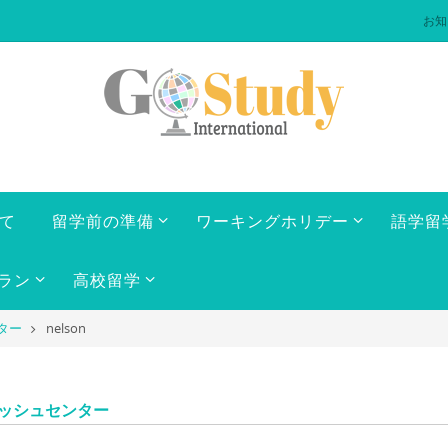
お知
いて
留学前の準備
ワーキングホリデー
語学留
ラン
高校留学
ンター
nelson
ングリッシュセンター