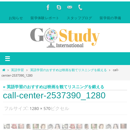
コ
ン
テ
お知らせ
留学体験レポート
スタッフブログ
留学前の準備
ン
ツ
へ
ス
キ
ッ
プ
ホ
英語学習
英語学習のおすすめは映画を観てリスニングを鍛える
call-
ー
center-2537390_1280
ム
« 英語学習のおすすめは映画を観てリスニングを鍛える
call-center-2537390_1280
フルサイズ:
ピクセル
1280 × 570