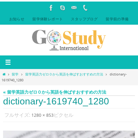
コ
ン
テ
お知らせ
留学体験レポート
スタッフブログ
留学前の準備
ン
ツ
へ
ス
キ
ッ
プ
ホ
留学
留学英語力ゼロ０から英語を伸ばすおすすめの方法
dictionary-
ー
1619740_1280
ム
« 留学英語力ゼロ０から英語を伸ばすおすすめの方法
dictionary-1619740_1280
フルサイズ:
ピクセル
1280 × 853