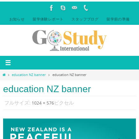
コ
ン
テ
お知らせ
留学体験レポート
スタッフブログ
留学前の準備
ン
ツ
へ
ス
キ
ッ
プ
ホ
education NZ banner
education NZ banner
ー
ム
education NZ banner
フルサイズ:
ピクセル
1024 × 576