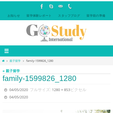
コ
ン
テ
お知らせ
留学体験レポート
スタッフブログ
留学前の準備
ン
ツ
へ
ス
キ
ッ
プ
ホ
親子留学
family-1599826_1280
ー
ム
« 親子留学
family-1599826_1280
フルサイズ:
ピクセル
04/05/2020
1280 × 853
04/05/2020