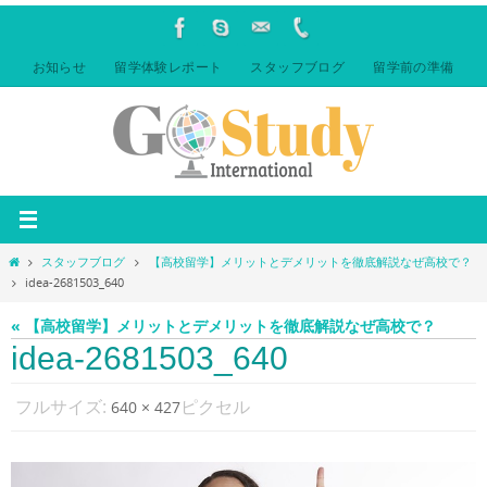
コ
ン
テ
お知らせ
留学体験レポート
スタッフブログ
留学前の準備
ン
ツ
へ
ス
キ
ッ
プ
ホ
スタッフブログ
【高校留学】メリットとデメリットを徹底解説なぜ高校で？
ー
idea-2681503_640
ム
« 【高校留学】メリットとデメリットを徹底解説なぜ高校で？
idea-2681503_640
フルサイズ:
ピクセル
640 × 427