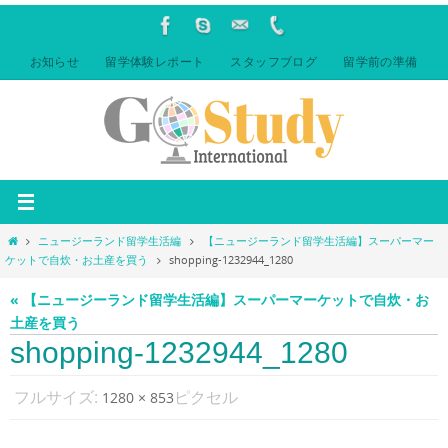
コ
ン
テ
お知らせ
留学体験レポート
スタッフブログ
留学前の準備
ン
ツ
へ
ス
キ
ッ
プ
ホ
ニュージーランド留学生活編
【ニュージーランド留学生活編】スーパーマー
ー
ケットで自炊・お土産を買う
shopping-1232944_1280
ム
« 【ニュージーランド留学生活編】スーパーマーケットで自炊・お
土産を買う
shopping-1232944_1280
フルサイズ:
ピクセル
1280 × 853