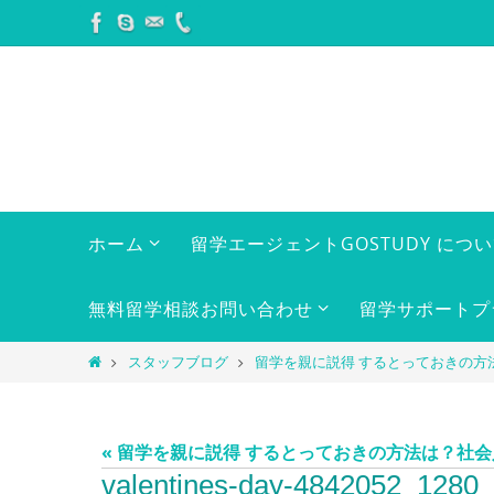
コ
ン
テ
ン
ツ
へ
ス
キ
コ
ホーム
留学エージェントGOSTUDY につ
ン
ッ
テ
プ
ン
無料留学相談お問い合わせ
留学サポートプ
ツ
へ
ホ
スタッフブログ
留学を親に説得 するとっておきの方
ス
ー
キ
ム
ッ
« 留学を親に説得 するとっておきの方法は？社
プ
valentines-day-4842052_1280