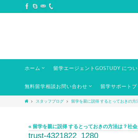
コ
ン
テ
ン
ツ
へ
ス
キ
コ
ホーム
留学エージェントGOSTUDY につ
ン
ッ
テ
プ
ン
無料留学相談お問い合わせ
留学サポートプ
ツ
へ
ホ
スタッフブログ
留学を親に説得 するとっておきの方
ス
ー
キ
ム
ッ
« 留学を親に説得 するとっておきの方法は？社
プ
trust-4321822_1280