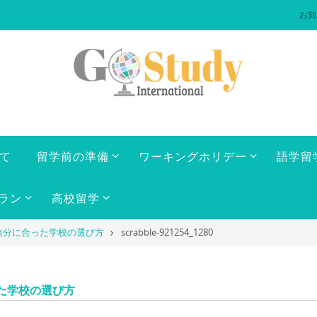
お知
いて
留学前の準備
ワーキングホリデー
語学留
ラン
高校留学
自分に合った学校の選び方
scrabble-921254_1280
た学校の選び方