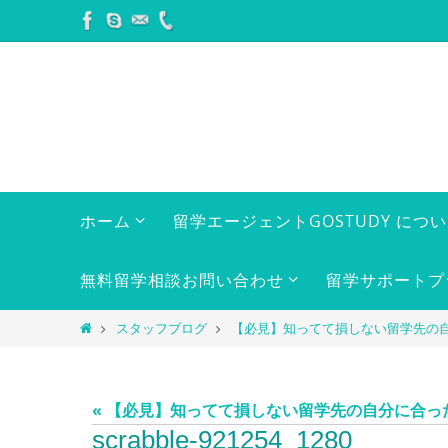
コ
ン
テ
ン
ツ
へ
ス
キ
コ
ホーム
留学エージェントGOSTUDY につ
ン
ッ
テ
プ
ン
無料留学相談お問い合わせ
留学サポートプ
ツ
へ
ホ
スタッフブログ
【必見】知ってて損しない留学先の
ス
ー
キ
ム
ッ
« 【必見】知ってて損しない留学先の自分に合っ
プ
scrabble-921254_1280