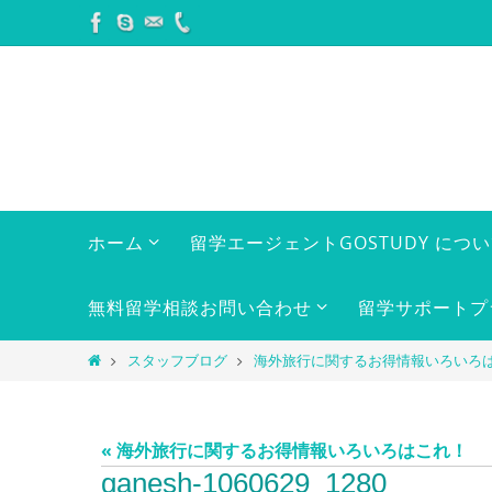
コ
ン
テ
ン
ツ
へ
ス
キ
コ
ホーム
留学エージェントGOSTUDY につ
ン
ッ
テ
プ
ン
無料留学相談お問い合わせ
留学サポートプ
ツ
へ
ホ
スタッフブログ
海外旅行に関するお得情報いろいろ
ス
ー
キ
ム
ッ
« 海外旅行に関するお得情報いろいろはこれ！
プ
ganesh-1060629_1280