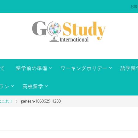
お知
いて
留学前の準備
ワーキングホリデー
語学留
ラン
高校留学
はこれ！
ganesh-1060629_1280