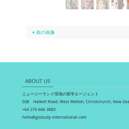
前の画像
ABOUT US
ニュージーランド現地の留学エージェント
508 Halkett Road, West Melton, Christchurch, New Ze
+64 276 666 3883
hello@gostudy-international.com