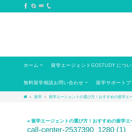
コ
ン
テ
ン
ツ
へ
ス
キ
コ
ホーム
留学エージェントGOSTUDY につ
ン
ッ
テ
プ
ン
無料留学相談お問い合わせ
留学サポートプ
ツ
へ
ホ
留学
留学エージェントの選び方！おすすめの留学エ
ス
ー
キ
ム
ッ
« 留学エージェントの選び方！おすすめの留学エ
プ
call-center-2537390_1280 (1)