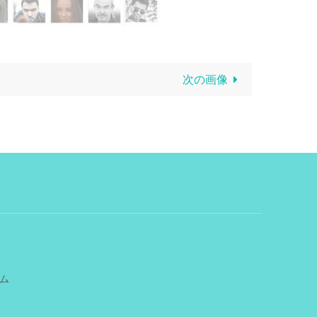
次の画像
ム