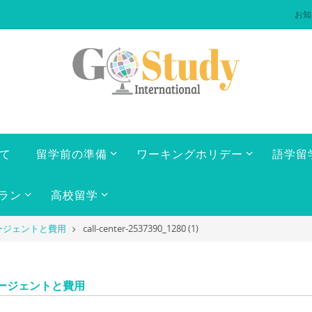
お知
いて
留学前の準備
ワーキングホリデー
語学留
ラン
高校留学
ージェントと費用
call-center-2537390_1280 (1)
ージェントと費用