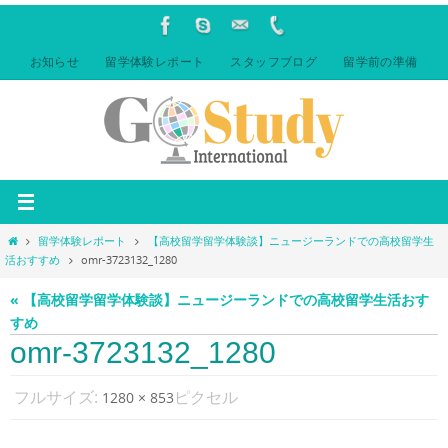
コ
ン
テ
お知らせ
留学体験レポート
スタッフブログ
留学前の準備
ン
ツ
へ
ス
キ
ッ
プ
ホ
留学体験レポート
【高校留学留学体験談】ニュージーランドでの高校留学生
ー
活おすすめ
omr-3723132_1280
ム
« 【高校留学留学体験談】ニュージーランドでの高校留学生活おす
すめ
omr-3723132_1280
フルサイズ:
ピクセル
1280 × 853