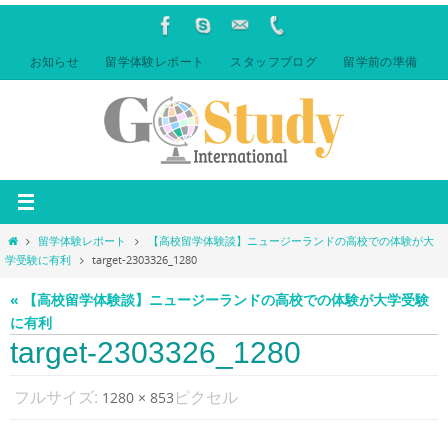
コ
ン
テ
お知らせ
留学体験レポート
スタッフブログ
留学前の準備
ン
ツ
へ
ス
キ
ッ
プ
ホ
留学体験レポート
【高校留学体験談】ニュージーランドの高校での体験が大
ー
学受験に有利
target-2303326_1280
ム
« 【高校留学体験談】ニュージーランドの高校での体験が大学受験
に有利
target-2303326_1280
フルサイズ:
ピクセル
1280 × 853