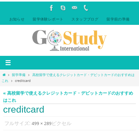
コ
ン
テ
お知らせ
留学体験レポート
スタッフブログ
留学前の準備
ン
ツ
へ
ス
キ
ッ
プ
ホ
留学準備
高校留学で使えるクレジットカード・デビットカードのおすすめは
ー
これ
creditcard
ム
« 高校留学で使えるクレジットカード・デビットカードのおすすめ
はこれ
creditcard
フルサイズ:
ピクセル
499 × 289