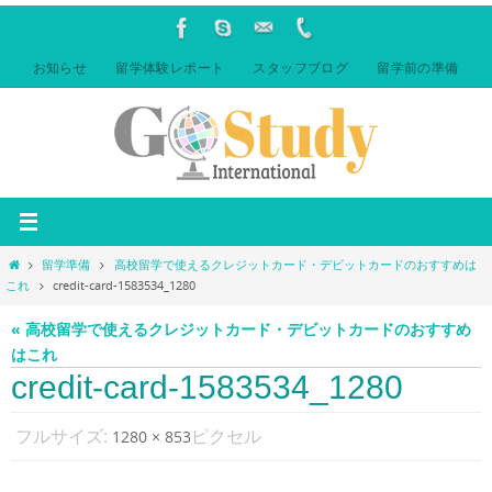
コ
ン
テ
お知らせ
留学体験レポート
スタッフブログ
留学前の準備
ン
ツ
へ
ス
キ
ッ
プ
ホ
留学準備
高校留学で使えるクレジットカード・デビットカードのおすすめは
ー
これ
credit-card-1583534_1280
ム
« 高校留学で使えるクレジットカード・デビットカードのおすすめ
はこれ
credit-card-1583534_1280
フルサイズ:
ピクセル
1280 × 853