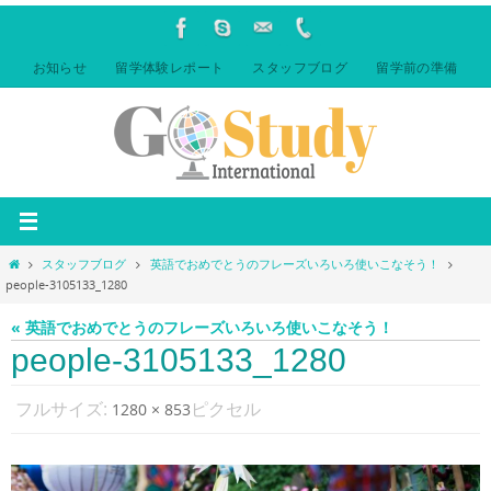
コ
ン
テ
お知らせ
留学体験レポート
スタッフブログ
留学前の準備
ン
ツ
へ
ス
キ
ッ
プ
ホ
スタッフブログ
英語でおめでとうのフレーズいろいろ使いこなそう！
ー
people-3105133_1280
ム
« 英語でおめでとうのフレーズいろいろ使いこなそう！
people-3105133_1280
フルサイズ:
ピクセル
1280 × 853