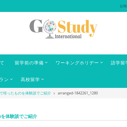
お知
いて
留学前の準備
ワーキングホリデー
語学留
ラン
高校留学
年で培ったものを体験談でご紹介
arranged-1842261_1280
のを体験談でご紹介