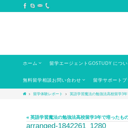
コ
ン
テ
ン
ツ
へ
ス
キ
コ
ホーム
留学エージェントGOSTUDY につ
ン
ッ
テ
プ
ン
無料留学相談お問い合わせ
留学サポートプ
ツ
へ
ホ
留学体験レポート
英語学習魔法の勉強法高校留学3
ス
ー
キ
ム
ッ
« 英語学習魔法の勉強法高校留学3年で培ったも
プ
arranged-1842261_1280