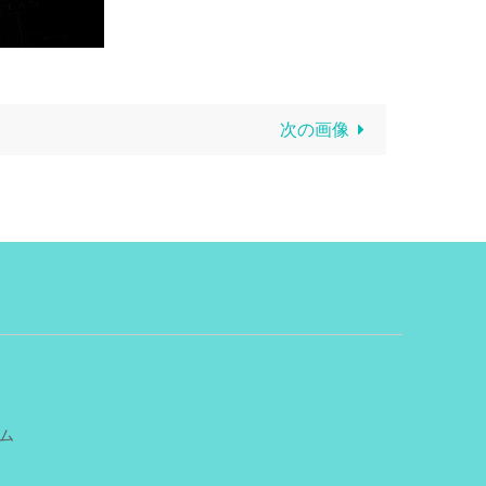
次の画像
ム