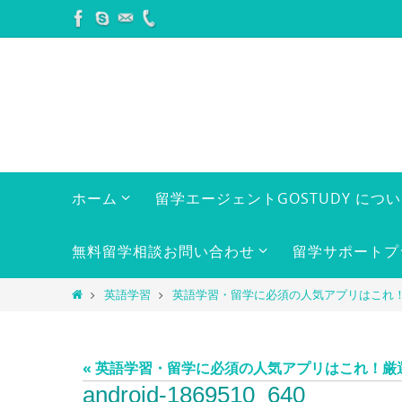
コ
ン
テ
ン
ツ
へ
ス
キ
コ
ホーム
留学エージェントGOSTUDY につ
ン
ッ
テ
プ
ン
無料留学相談お問い合わせ
留学サポートプ
ツ
へ
ホ
英語学習
英語学習・留学に必須の人気アプリはこれ！
ス
ー
キ
ム
ッ
« 英語学習・留学に必須の人気アプリはこれ！厳選
プ
android-1869510_640