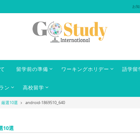
お知
いて
留学前の準備
ワーキングホリデー
語学留
ラン
高校留学
厳選10選
android-1869510_640
10選