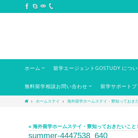
コ
ン
テ
ン
ツ
へ
ス
キ
コ
ホーム
留学エージェントGOSTUDY につ
ン
ッ
テ
プ
ン
無料留学相談お問い合わせ
留学サポートプ
ツ
へ
ホ
ホームステイ
海外留学ホームステイ・寮知っておき
ス
ー
キ
ム
ッ
« 海外留学ホームステイ・寮知っておきたいこと
プ
summer-4447538_640