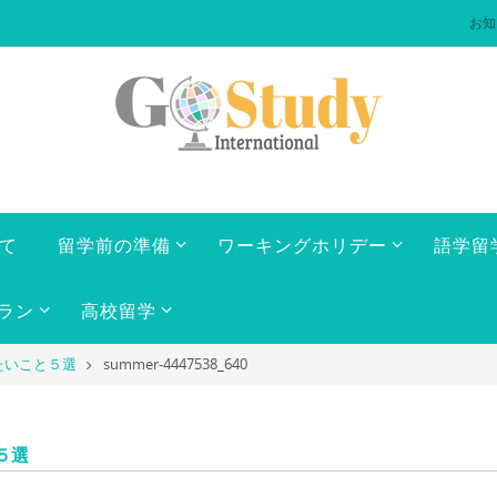
お知
いて
留学前の準備
ワーキングホリデー
語学留
ラン
高校留学
たいこと５選
summer-4447538_640
５選