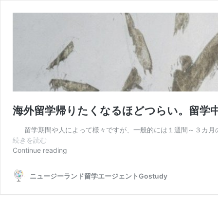
海外留学帰りたくなるほどつらい。留学
留学期間や人によって様々ですが、一般的には１週間～３カ月の間
海
続きを読む
外
Continue reading
留
学
ニュージーランド留学エージェントGostudy
帰
り
た
く